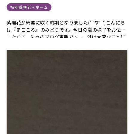
特別養護老人ホーム
紫陽花が綺麗に咲く時期となりました(⌒∇⌒)
こんにち
は『まごころ』のみどりです。
今日の嵐の様子をお伝え
したくて、久々のブログ更新です。。
外は大変なことに
なっております。。
皆さま気をつけてお帰りください。
『みどりのひと言』
あっという間に下半期、、
半年後は
もうお正月です(・_・;)