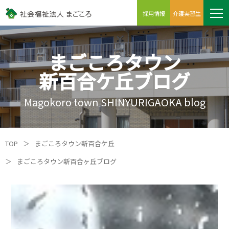
採用情報
介護実習生
まごころタウン
新百合ケ丘ブログ
Magokoro town SHINYURIGAOKA blog
TOP
＞
まごころタウン新百合ケ丘
＞
まごころタウン新百合ヶ丘ブログ