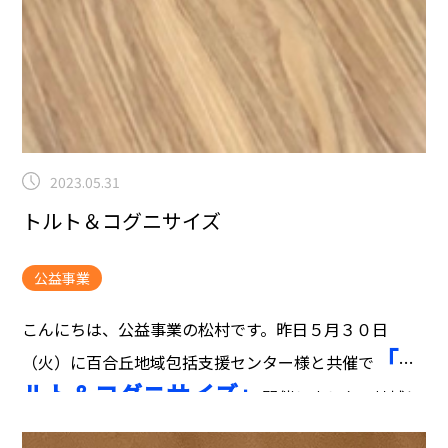
2023.05.31
トルト＆コグニサイズ
公益事業
こんにちは、公益事業の松村です。
昨日５月３０日
「ト
（火）に百合丘地域包括支援センター様と共催で
ルト＆コグニサイズ」
開催しました！
地域に
お住いの１８名の方にご参加頂きました。ご参加頂いた
皆さまありがとうございました！
トルトとは、５m歩く