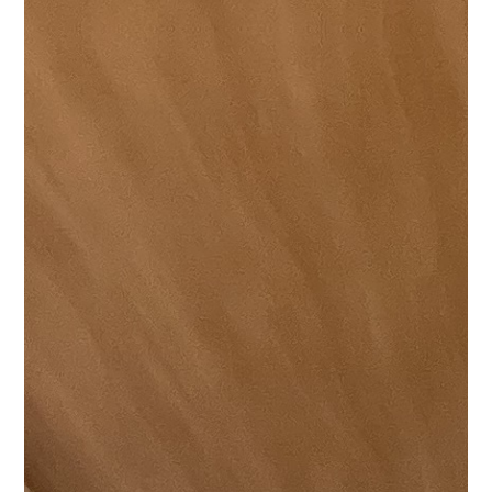
だけで歩容や転倒リスクを測定できるもので、動画撮影
2分後にAIが解析、分析結果が分かります。
歩行状態と
改善点を歩行分析結果として、株式会社ヤマシタ様のス
タッフにご説明頂きました。
流れとしては、①全員でコ
グニサイズ（認知機能の維持や改善を目指す体操）に取
り組みながら、１人ずつ会場の後方を５ｍ歩いて測定⇒
解析⇒説明を受ける、②歩行分析結果として、歩く力
（速度・リズム）、バランス（ふらつき・左右差）を２
０点満点で評価して頂く内容です。
ご参加頂いた方全員
が１５点以上ということで、株式会社ヤマシタ様から
も、当面歩行は心配ありませんね、とお褒めのコメント
を頂きました。
いつまでも健康で自分の足で歩くことを
100歳
テーマに、次回は７月１３日（木）に学習会「
まで歩く予防法！
」を開催しますので
参加ご希
望の方は、百合丘地域包括支援センター 山口様、河内
様 宛にご連絡をお願い致します。TEL 044-959-6522
ぜひ、ご参加をお待ちしております！
（ご参考ですが、