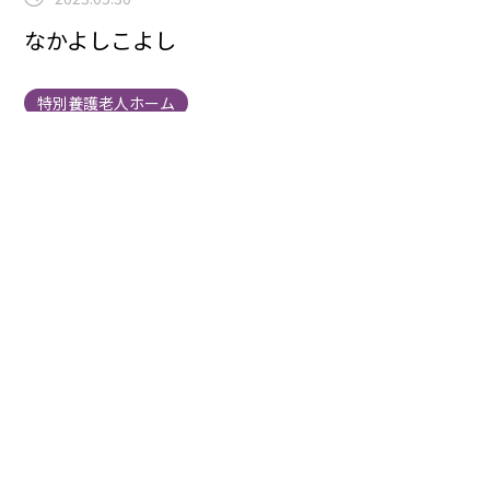
なかよしこよし
特別養護老人ホーム
まごころタウン新百合ヶ丘ブログをご覧の皆様
いつも
見て楽しんでいただきありがとうございます
MT5
（と書いてまごころタウン5階と読んでください）シム
ちゃんです
お手々～つないで～～
看護スタッフが入
居者様と館内一周のお散歩に行きました
介護スタッ
フは入居者様の体調確認やご気分伺いなどを行い色々と
お手伝いしています
自己紹介（こんにちはシムちゃ
んです※実際は本名を名乗っております）
体調伺い
（ご気分はいかがですか？）
これから何をするかのご
説明（さぁお風呂に入りましょう）
そしてご同意をい
ただきアクション！
のんびりお茶の時間に別ユニット
の入居者様がスタッフとともにわれらが12番街へお散歩
に来ました
こんにちは
握手しましょ
にっこり微笑