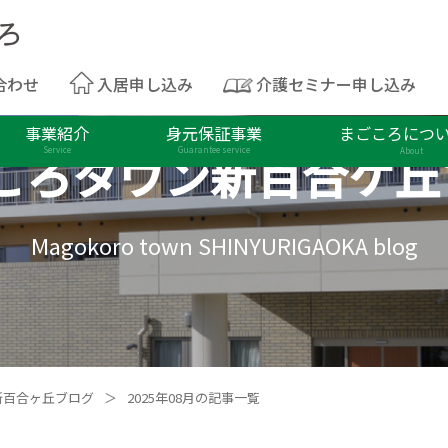
合わせ
入居申し込み
介護セミナー申し込み
事業紹介
身元保証事業
まごころにつ
ころタウン
新百合ケ丘
Service
Guarantee service
About
Magokoro town SHINYURIGAOKA blog
新百合ヶ丘ブログ
＞
2025年08月の記事一覧