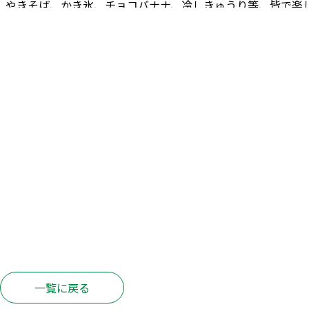
。
やきそば、かき氷、チョコバナナ、冷しきゅうり等、皆で楽
・・
写真を撮り損ねて御馳走の報告がデキマセン。
当日の余興
たので、そちらを報告したいと思います。
まごころの笛名人に
ーマ」を皮切りに、童謡等多数演奏して頂きました。
皆で一緒
る方も現れて・・・
次に、お菓子のつかみ取りを開催！
何が入
っても嬉しそう。
「たくさん掴んじゃったわ！」と照れ笑いさ
たので、早く袋に入れてと急かされ・・・
とても、控え目に掴
って、とても面白かったです。
楽しく夏を満喫できて、良かっ
一覧に戻る