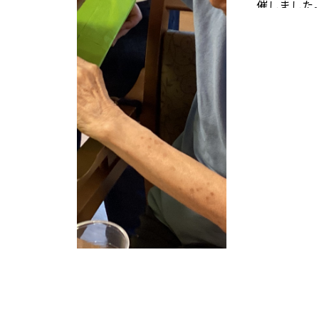
催しました
のですが・
は撮れてい
「笑点のテ
ました。
踊
るかな？
と
くさんとっ
いらっしゃ