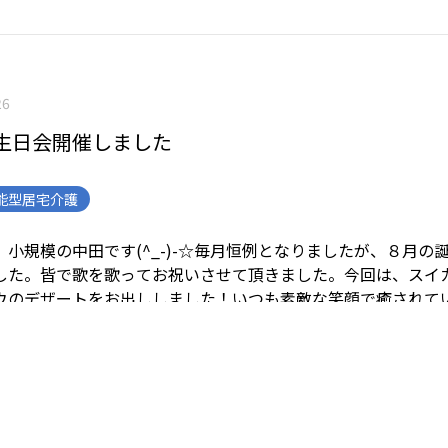
26
生日会開催しました
能型居宅介護
小規模の中田です(^_-)-☆
毎月恒例となりましたが、８月の
した。
皆で歌を歌ってお祝いさせて頂きました。
今回は、スイ
ウのデザートをお出ししました！
いつも素敵な笑顔で癒されて
笑顔です！
お二人ともいつまでもお元気で！