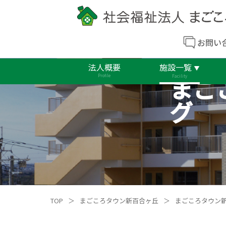
お問い
法人概要
施設一覧
まご
Profile
Facility
グ
TOP
＞
まごころタウン新百合ヶ丘
＞
まごころタウン