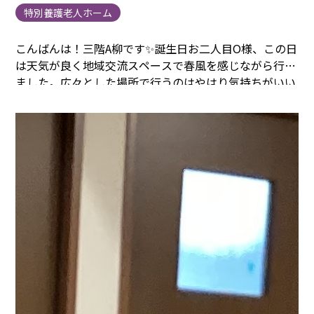
特別養護老人ホーム
こんばんは！三階A柳です✨
誕生日お二人目O様、この日
は天気が良く
地域交流スペースで春風を感じながら行い
ました。
広々とした場所で行うのはやはり気持ちがいい
ものです♡♡
皆さんでおやつを食べハッピーバースデー
を歌わせて頂きました🎤
そしてプレゼント贈呈🎁
いつも
優しい笑顔でみんなを包み込んでくださるO様😊
幸せな
一年にしましょうね(^^♪
ハッピーバースデー✨