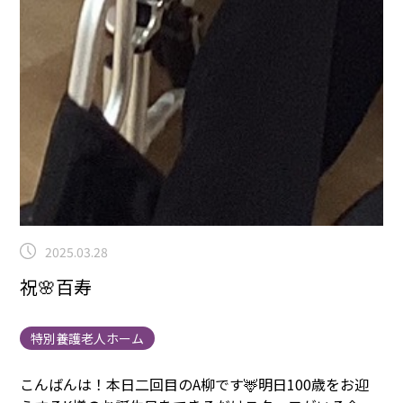
2025.03.28
祝🌸百寿
特別養護老人ホーム
こんばんは！本日二回目のA柳です🦌
明日100歳をお迎