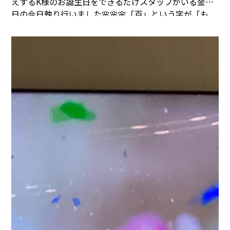
えするK様のお誕生日をできるだけスタッフがいる
金曜
日の今日執り行いました🌸🌸🌸
「百」という字が「も
も」とも読めるため、
読み方は「ひゃくじゅ」と「もも
じゅ」の二通りがあります。
また、「もも」から連想さ
れるピンク色のちゃんちゃんこをきる風習があるそうで
す
という事で、作っちゃいました！簡単にフェルトでで
すが、、、笑
おめでとうございます！K様🌸🌸とっても
似合う！！
サービスマネージャーからお祝いの言葉と花
束の贈呈🎁
100歳の記念日は事前に何か欲しいものはあ
りますか？とお伺いしていたら
「いちごが食べたい」と
仰られていたためいちごの贈呈🎁
皆さんでハッピーバー
スデーを歌いました🎤
涙ぐまれるK様を見てスタッフも
涙が、、、
最後はみんなで乾杯🍻
おめでとうございま
す！K様♡♡
人生のだいだいだい先輩、これからもたく
さんの事を学ばせて下さい
そしていつの日もその笑顔が
見れますように、、、♡♡
ハッピーバースデー！！！！
㎰ 記念に手形をとりました👍
後日、可愛くしてプレゼ
ントさせていただきます✨✨✨