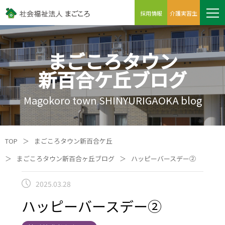
採用情報
介護実習生
まごころタウン
新百合ケ丘ブログ
Magokoro town SHINYURIGAOKA blog
TOP
＞
まごころタウン新百合ケ丘
＞
まごころタウン新百合ヶ丘ブログ
＞
ハッピーバースデー②
2025.03.28
ハッピーバースデー②