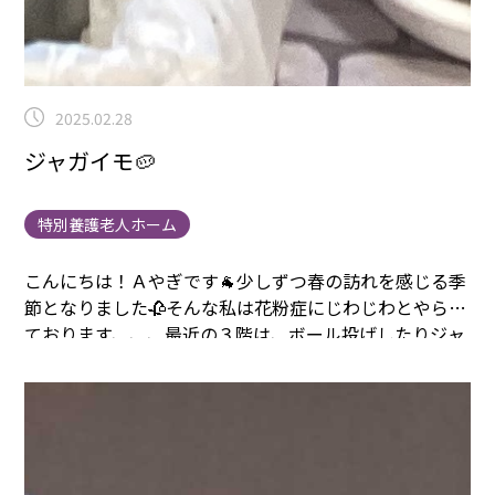
2025.02.28
ジャガイモ🥔
特別養護老人ホーム
こんにちは！Ａやぎです🐐
少しずつ春の訪れを感じる季
節となりました🥀
そんな私は花粉症にじわじわとやられ
ております、、、
最近の３階は、ボール投げしたり
ジャ
ガイモを植えたりと
充実な日々を送っております🥔
今ま
でユニットで枝豆・大根と育ててみましたが
いや～育た
ない(笑)
今回こそはという事で
水あげ係もちゃんと決め
ました✨✨✨
皆さん、出来たらポテトフライ作るぞ～と
夢は大きく
頑張って育てたいと思います🍃
では、皆様２
月もありがとうございました
３月も素敵な一か月になり