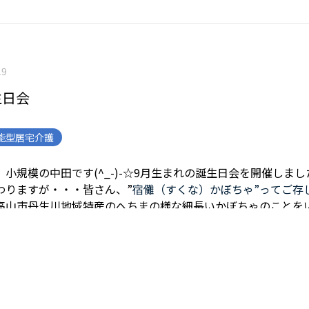
19
生日会
能型居宅介護
小規模の中田です(^_-)-☆
9月生まれの誕生日会を開催しまし
わりますが・・・
皆さん、”
宿儺（すくな）かぼちゃ”ってご存
高山市丹生川地域特産のへちまの様な細長いかぼちゃのことを
かりにくいかもしれませんが、首に巻いているのが、
宿儺かぼ
手の方々に切ってもらいましたが、２人がかりでした。
今回は
をケーキに仕上げて頂きました。
立派な誕生日ケーキになりま
生日は3名の方々です。
とてもいい笑顔でした！
今回も、みんな
グを歌いお祝いしました。
皆さんいつまでもお元気でいてくだ