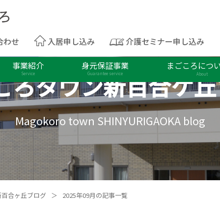
合わせ
入居申し込み
介護セミナー申し込み
事業紹介
身元保証事業
まごころにつ
ころタウン
新百合ケ丘
Service
Guarantee service
About
Magokoro town SHINYURIGAOKA blog
新百合ヶ丘ブログ
＞
2025年09月の記事一覧