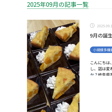
2025年09月の記事一覧
2025.09.
9月の誕
小規模多機
こんにちは、
し、話は変
か？
岐阜県
す。
少しわ
す。
料理上
儺かぼちゃ
今回のお誕
スデーソン
ね！