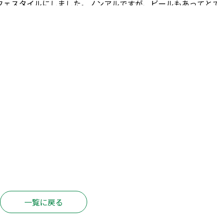
フェスタイルにしました。
ノンアルですが、ビールもあってと
。
「これも良いわね～」と思案中・・・
今日は食欲旺盛の様で
どうぞ！
皆さん、いつもよりたくさん召し上がられ、とても嬉
一覧に戻る