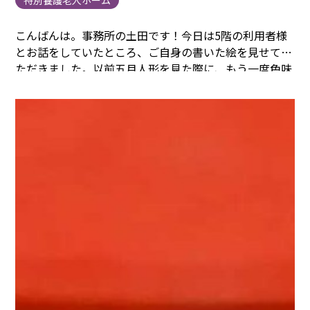
こんばんは。
事務所の土田です！
今日は5階の利用者様
とお話をしていたところ、ご自身の書いた絵を見せてい
ただきました。
以前五月人形を見た際に、もう一度色味
など見たい、それを書きたいなーとのことでしたので、
用事を済ませ、エントランスの五月人形さんのところ
に。
こちらはその時塗っていた絵でございます。
写真も
撮ってほしいの！とのことでしたので、お願いすると、
なんと立ち上がって人形の前に・・・！
きゃーすごい！
そわそわしながら一緒にポーズでパチリ！
しっかり立ち
上がっています！素晴らしい！
また天気のいい日にお散
歩に行きましょうね！
ありがとうございました。