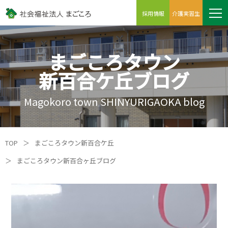
採用情報
介護実習生
まごころタウン
新百合ケ丘ブログ
Magokoro town SHINYURIGAOKA blog
TOP
＞
まごころタウン新百合ケ丘
＞
まごころタウン新百合ヶ丘ブログ