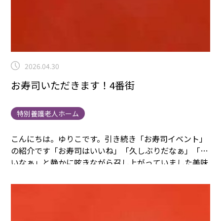
2026.04.30
お寿司いただきます！4番街
特別養護老人ホーム
こんにちは。ゆりこです。
引き続き「お寿司イベント」
の紹介です
「お寿司はいいね」「久しぶりだなぁ」「旨
いなぁ」と静かに呟きながら召し上がっていました
美味
しいですか？「美味しいわよ」
美味しい物を食べると自
然と笑顔😊になります
また皆様の笑顔が見たいから皆様
を代表して大将にお願いします🙇
また来てください
ね！ 待ってまーす！！