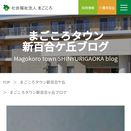
採用情報
介護実習生
まごころタウン
新百合ケ丘ブログ
Magokoro town SHINYURIGAOKA blog
TOP
＞
まごころタウン新百合ケ丘
＞
まごころタウン新百合ヶ丘ブログ