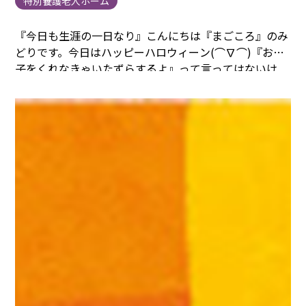
特別養護老人ホーム
『今日も生涯の一日なり』
こんにちは『まごころ』のみ
どりです。
今日はハッピーハロウィーン(⌒∇⌒)
『お菓
子をくれなきゃいたずらするよ』って言ってはないけ
ど、、
入居者様からお菓子を貰ったよ(⌒∇⌒)
ハロウィ
ーン効果で、みんな笑顔(⌒∇⌒)
ハッピーハロウィー
ン！
楽しい時間と素敵なお菓子、、
どうもありがとうご
ざいました。
今日のおやつにいただきます(⌒∇⌒)
『み
どりのひと言』
ハロウィーンで仮装するのであれば。。
ポテトヘッドかな。
なんとなくだけど(⌒∇⌒)