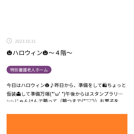
2023.10.31
🎃ハロウィン🎃～４階～
特別養護老人ホーム
今日はハロウィン🎃♪
昨日から、準備をして🛍
ちょっと
仮装👻して
準備万端(*‘ω‘ *)
午後からはスタンプラリー
✨✨
じゃんけんで勝って（勝つまで(*'▽')）お菓子を
GET🌟🌟
皆さんの笑顔が溢れる一時となりました(
´▽
｀
)
こんなハロウィン🎃の過ごし方もありかなぁ(
^▽^
)
ご協力頂きました、皆様、ありがとうございました(*
´▽｀*)感謝