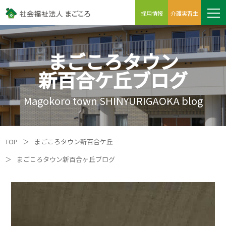
採用情報
介護実習生
まごころタウン
新百合ケ丘ブログ
Magokoro town SHINYURIGAOKA blog
TOP
＞
まごころタウン新百合ケ丘
＞
まごころタウン新百合ヶ丘ブログ