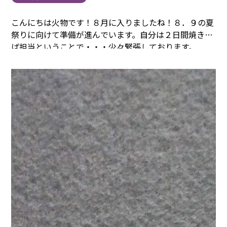
こんにちは火物です！
８月に入りましたね！
８．９の夏
祭りに向けて準備が進んでいます。
自分は２日間焼きそ
ば担当ということで・・・少々緊張しております。
（笑）
さて今月のまごころカレッジの参加者の写真で
す。
ガーン( ﾟДﾟ)
逆光だ～・・・
今月は特定活動で就業
されているＦさん（ベトナムの方）も皆さんと一緒に受
けられていますし、まごころ介護サービスの淵野辺や多
摩の方も参加されています。
来月以降にはやっとミャン
マーやベトナムからの特定技能実習生も仲間入りします
ので楽しみですね。