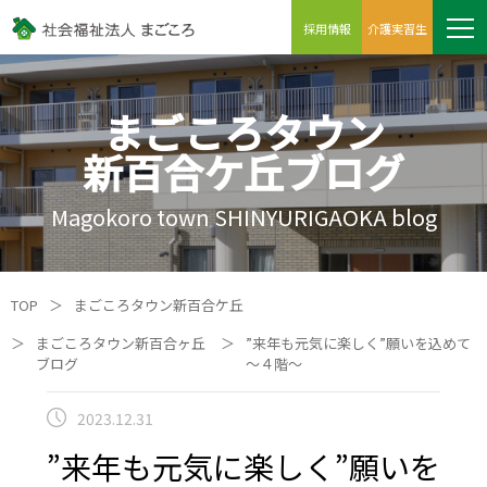
採用情報
介護実習生
まごころタウン
新百合ケ丘ブログ
Magokoro town SHINYURIGAOKA blog
TOP
＞
まごころタウン新百合ケ丘
＞
まごころタウン新百合ヶ丘
＞
”来年も元気に楽しく”願いを込めて
ブログ
～４階～
2023.12.31
”来年も元気に楽しく”願いを