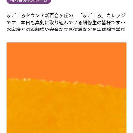
まごころタウン＊新百合ヶ丘の
「まごころ」カレッジ
です
本日も真剣に取り組んでいる研修生の皆様です
お客様との距離感や安全な立ち位置などを実体験で学び
ます
後半は 緊急時対応「コードブルー」の研修で
す
「コードブルー」のアナウンス練習
皆様
本番
同様に行ってくれています
一つひとつメモを取りなが
ら研修に向かっている姿に
「まごころ」を選んで頂き
有難うございます
そして
「ようこそ」「まごころ」
へ
1・2F サービスマネージャー