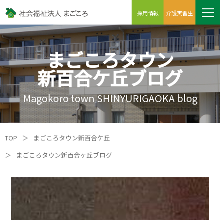
採用情報
介護実習生
まごころタウン
新百合ケ丘ブログ
Magokoro town SHINYURIGAOKA blog
TOP
＞
まごころタウン新百合ケ丘
＞
まごころタウン新百合ヶ丘ブログ