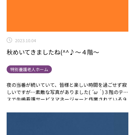
2023.10.04
秋めいてきましたね(^^♪～４階～
特別養護老人ホーム
夜の当番が続いていて、皆様と楽しい時間を過ごせず寂
しいですが…素敵な写真がありました(
´ω｀
)
３階のテラ
スで牛嶋看護サービスマネージャーと作業されている９
番街のK様♡
８番街さんは４階テラスで外気浴(#^.^#)気
持ちの良い季節ですね！
１０月もたくさんの秋🌰を楽し
みましょう♪
・・・運動会の練習しなくては！！！