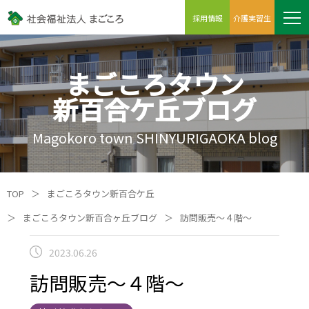
採用情報
介護実習生
まごころタウン
新百合ケ丘ブログ
Magokoro town SHINYURIGAOKA blog
TOP
＞
まごころタウン新百合ケ丘
＞
まごころタウン新百合ヶ丘ブログ
＞
訪問販売～４階～
2023.06.26
訪問販売～４階～