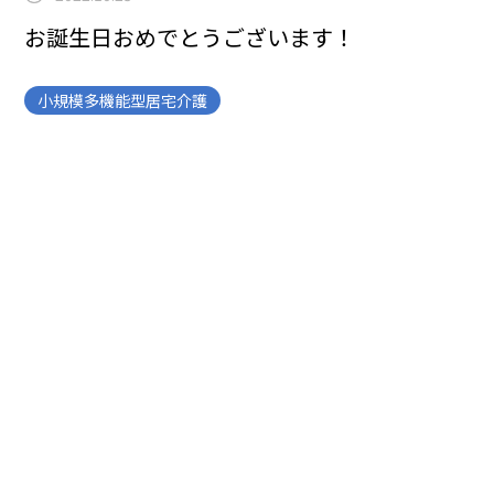
お誕生日おめでとうございます！
小規模多機能型居宅介護
こんにちは、新百合ヶ丘小規模のさとうです
今月にお誕
生日を迎えられたY様、おめでとうございます！！
誰と
でも気さくに楽しく話している姿が印象的です☆彡
これ
からも素敵な笑顔を見せてください！