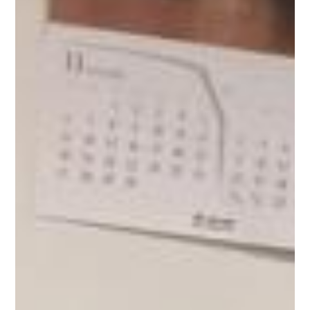
ました
ところでなにを作っているの？
何のへんてつもな
い緑の筒
街が♪ジンゴーベェ♪と陽気に歌い出すころに
クリスマスツリーに変身します
出来上がったらいの一番
に自慢しますので乞うご期待！（早く早く～みせて～
～）
【シムちゃんのつぶやき】
さっすが元祖スーパーウ
ーマンの皆さま
覚え方と手さばきがハンパネェ
「じゃん
じゃん持ってきてちょうだい！こういうことは大得意
よ！」