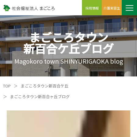
採用情報
介護実習生
まごころタウン
新百合ケ丘ブログ
Magokoro town SHINYURIGAOKA blog
TOP
＞
まごころタウン新百合ケ丘
＞
まごころタウン新百合ヶ丘ブログ