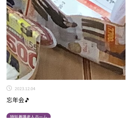
2023.12.04
忘年会🎵
特別養護老人ホーム
9番街渡邉です😃
9、10番街では11月17日に忘年会をお