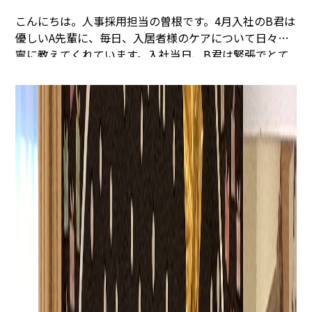
こんにちは。人事採用担当の曽根です。
4月入社のB君は
優しいA先輩に、毎日、入居者様のケアについて日々丁
寧に教えてくれています。
入社当日、B君は緊張でとて
も不安そうな顔つきでしたが日々優しい経験豊富なユニ
ットリーダーとA先輩によって
現在はとびきりの笑顔を
見せてくれて活き活きと働いています。
何かあっても一
緒に乗り越えてくれるメンバーがいることは心強いです
ね。