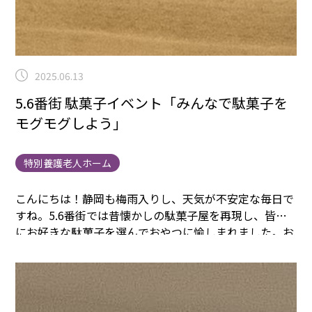
2025.06.13
5.6番街 駄菓子イベント「みんなで駄菓子を
モグモグしよう」
特別養護老人ホーム
こんにちは！静岡も梅雨入りし、天気が不安定な毎日で
すね。
5.6番街では昔懐かしの駄菓子屋を再現し、皆様
にお好きな駄菓子を選んでおやつに愉しまれました。
お
菓子を選ぶ時にはワクワクした表情を見せ、モグモグ食
べてもらえて企画担当者も嬉しそうでした。
甘いチョコ
レートが人気！口の中で溶けるチョコレートに「しあわ
せ～💗」笑顔が溢れて良かったです。