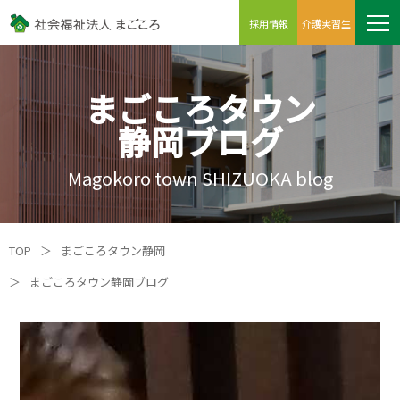
採用情報
介護実習生
まごころタウン
静岡ブログ
Magokoro town SHIZUOKA blog
TOP
＞
まごころタウン静岡
＞
まごころタウン静岡ブログ