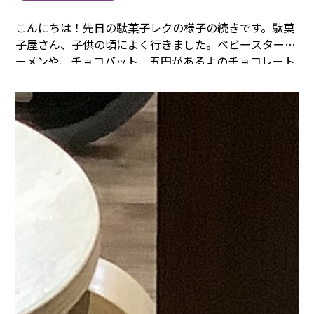
こんにちは！先日の駄菓子レクの様子の続きです。
駄菓
子屋さん、子供の頃によく行きました。ベビースターラ
ーメンや、チョコバット、五円があるよのチョコレート
やルビーのお菓子が好きでした。
最近は、駄菓子屋さん
もアップデートしていてうまい棒もてりやき味があった
りと色々進化しています。
入居者様も童心に返り、お父
さん、お母さんにお小遣いをもらって三輪車で駄菓子屋
に行ったことなど、懐かしい思い出が回想されることで
しょう。
今日もゆったりした時間が流れている3.4番街
です。
まごころタウン＊静岡でのお仕事に興味のある方
は
コチラ
まで
(^^♪
まごころタウン＊静
岡
曽根