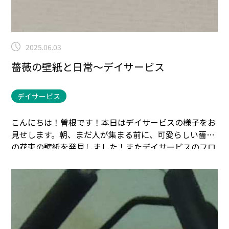
2025.06.03
薔薇の壁紙と日常～デイサービス
デイサービス
こんにちは！曽根です！本日はデイサービスの様子をお
見せします。
朝、まだ人が集まる前に、可愛らしい薔薇
の花束の壁紙を発見しました！またデイサービスのフロ
アが更に明るくなりました！
お茶を飲みながら、今日の
選択食をどちらにしようか悩まれています。
今日はあい
にく悪天候ですが、みなさん元気に頑張っていきましょ
う！！！
まごころタウン＊静岡でのお仕事に興味のある
方は
コチラ
まで(^^♪