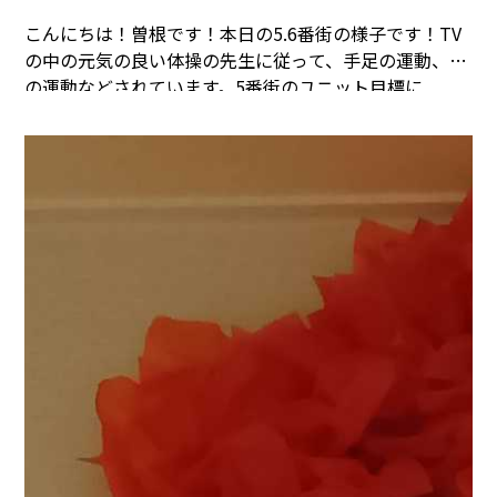
こんにちは！曽根です！本日の5.6番街の様子です！
TV
の中の元気の良い体操の先生に従って、手足の運動、腕
の運動などされています。
5番街のユニット目標に
は、”清潔感”と意識を高く持たれ、日々、入居者様の洋
服が汚れていないかはもちろん、私たち自身の職員の身
だしなみも清潔感から遠ざかることのないように
留意し
ています。
傾眠して水分を摂ることを忘れてしまう方に
はお声掛けし、無理のない範囲で水分を摂っていただき
ます。
職員や、入居者様同士、談話されています。
今日
の5.6番街はとても元気です。
まごころタウン＊静岡で
のお仕事に興味のある方は
コチラ
まで(^^♪