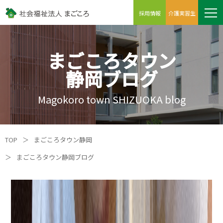
採用情報
介護実習生
まごころタウン
静岡ブログ
Magokoro town SHIZUOKA blog
TOP
＞
まごころタウン静岡
＞
まごころタウン静岡ブログ