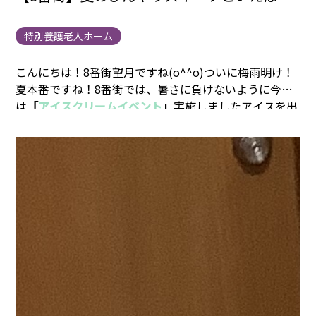
特別養護老人ホーム
こんにちは！8番街望月ですね(o^^o)ついに梅雨明け！
夏本番ですね！
8番街では、暑さに負けないように今日
は
「
アイスクリームイベント
」
実施しました
アイスを出
して仕上げのチョコスプレーとチョコソースはお好みで
♪
冷たくて好評でした( ＾∀＾)