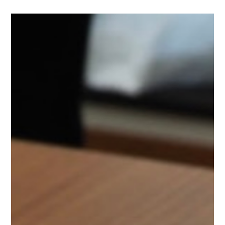
新しい試みとして、マスキングテープを使って花火を表
現しています。
立派な花火になりました╰(
´︶`
)╯♡
今
年は各地で花火大会が開催されますね。
どこかで見れた
ら嬉しいなぁ♡
全体像はこんな感じに仕上がりました。
廊下が一気に夏っぽくなりました(๑>◡<๑)