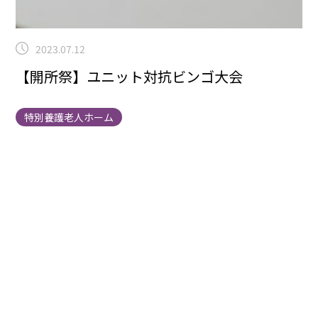
2023.07.12
【開所祭】ユニット対抗ビンゴ大会
特別養護老人ホーム
こんにちは（＾_＾）行事委員の望月です
先日の開所祭
で行った
ユニット対抗ビンゴ大会
の様子をお伝えしま
す！
各ユニットで好きな番号を選んでもらってビンゴス
タート☆
番号を引くのはまごころタウン静岡、原崎常務
理事ですー（＾◇＾）
番号が引かれる度にユニットから
は「おしいー！」と大歓声があがっていました
映えある
一等賞を受け取ったのは…
3番街
！
おめでとうございま
すー！もらったレク費で花火大会をするそうです
(#^.^#)
続けて2等:7番街、3等:8番街でした！
みんな集ま
って楽しいビンゴ大会でした！