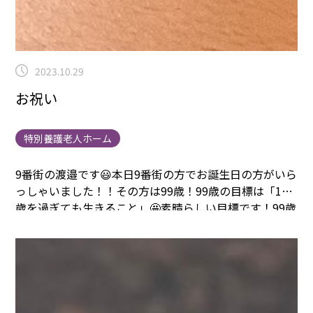
2023.10.29
お祝い
特別養護老人ホーム
9番街の渡邉です😃
本日9番街の方でお誕生日の方がいら
っしゃいました！！
その方は99歳！
99歳の目標は「100
歳を過ぎても生きること」🤩
素晴らしい目標です！
99歳
も元気に過ごしていただき一年後素敵な100歳を迎えて
いただけたらなと思いました！
❤️happy birthday❤️