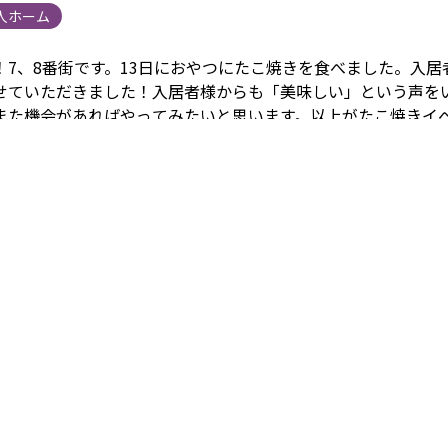
人ホーム
！7、8番街です。
13日におやつにたこ焼きを食べました。
入居
せていただきました！入居者様からも「美味しい」という声を
また機会があればやってみたいと思います。
以上がたこ焼きイ
でした！
まごころタウン静岡 関連リンク
施設情報は
こちら
か
については
こちら
から
他の事業内容については
こちら
から 採
ら