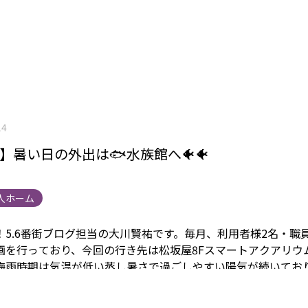
14
街】暑い日の外出は🐟水族館へ🐠🐠
人ホーム
！5.6番街ブログ担当の大川賢祐です。
毎月、利用者様2名・職
画を行っており、今回の行き先は松坂屋8Fスマートアクアリウ
梅雨時期は気温が低い蒸し暑さで過ごしやすい陽気が続いてお
を歩いた時にも丁度良い感じでしたが、さすがに夏が近く、気
を警戒してスマートアクアリウム静岡へ行きました。当日、そ