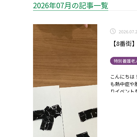
2026年07月の記事一覧
2026.07.
【8番街
特別養護老
こんにちは
も熱中症や
りイベント
る様子をお
ようと思い
様子で折り
文字が完成
ん。
ウン静岡 