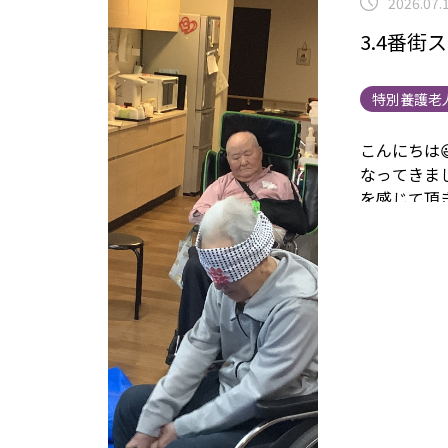
2026.07.
3.4番街
特別養護老
こんにちは
なってきま
を感じて頂
後は職員の
だよ」
🍉割れた
リンク
施設
については