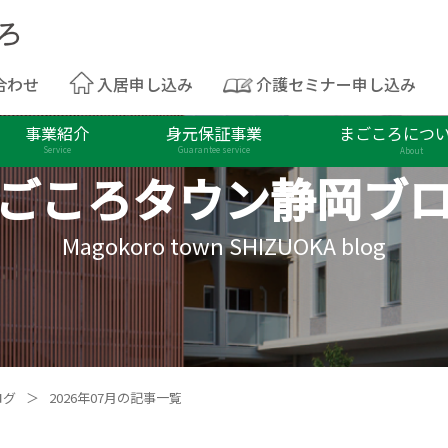
合わせ
入居申し込み
介護セミナー申し込み
事業紹介
身元保証事業
まごころにつ
Service
Guarantee service
About
ごころタウン
静岡ブ
Magokoro town SHIZUOKA blog
ログ
＞
2026年07月の記事一覧