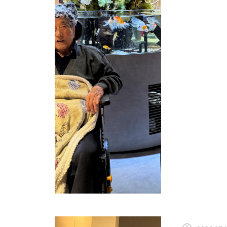
暑くなく、
した。
今後
時中止、別
割りを楽し
覧ありがと
ら
から 身
ら 採用情