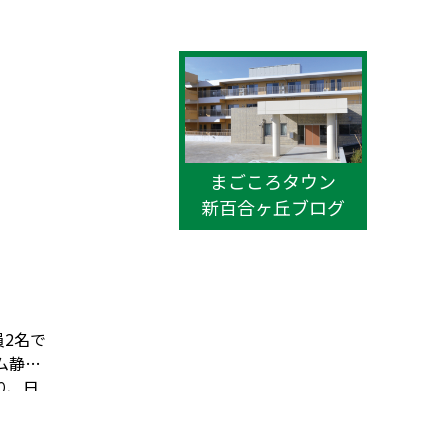
まごころタウン
新百合ヶ丘ブログ
員2名で
ム静岡
り、日
温が高
こまで