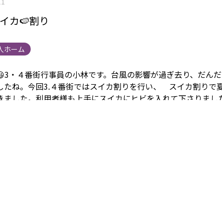
11
スイカ🍉割り
人ホーム
😃3・４番街行事員の小林です。台風の影響が過ぎ去り、だん
したね。
今回3.４番街ではスイカ割りを行い、
スイカ割りで
きました。
利用者様も上手にスイカにヒビを入れて下さりまし
力で割っています。スイカを叩く際、色々な利用者様より「も
など声を出して教えて下さいました
後は午後のおやつにて美味しく頂きました♪
まごころタウン静岡
情報は
こちら
から 身元保証事業については
こちら
から
他の事
こちら
から 採用情報は
こちら
から