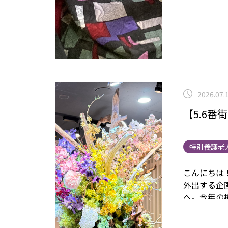
2026.07.
【5.6番
特別養護老
こんにちは
外出する企
へ。
今年の
本平動物園
くなること