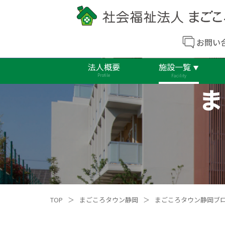
お問い
法人概要
施設一覧
Profile
Facility
ま
TOP
＞
まごころタウン静岡
＞
まごころタウン静岡ブ