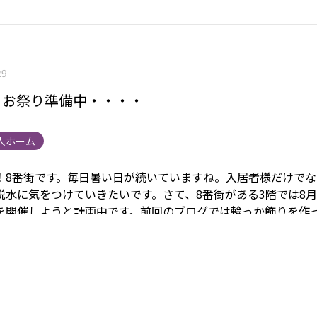
29
】お祭り準備中・・・・
人ホーム
！8番街です。
毎日暑い日が続いていますね。入居者様だけでな
脱水に気をつけていきたいです。
さて、8番街がある3階では8
を開催しようと計画中です。
前回のブログでは輪っか飾りを作
届けしましたが、
今回はちぎり絵で看板を作っている様子をお
ます。
普段から折り紙をちぎる作業をされていることもあり、
紙をちぎり、台紙に貼り付けていらっしゃいました。
「まごこ
しました！
ですがこの看板「まごころ」だけでは完成ではあり
完成を目指してこの調子で頑張っていきたいと思います！٩( 'ω' )و
ま
関連リンク
施設情報は
こちら
から 身元保証事業については
こ