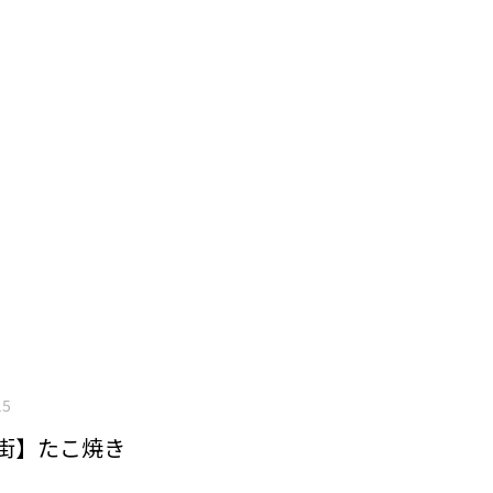
内容については
こちら
から 採用情報は
こちら
から
15
番街】たこ焼き