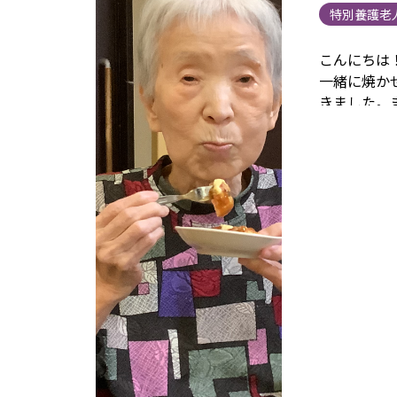
特別養護老
こんにちは
一緒に焼か
きました。
の時の様子
元保証事業
は
こちら
か