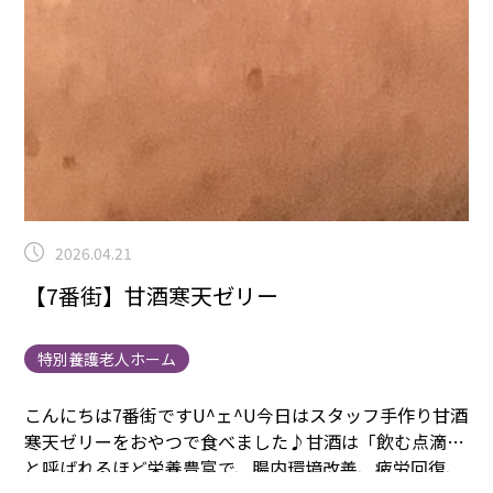
2026.04.21
【7番街】甘酒寒天ゼリー
特別養護老人ホーム
こんにちは7番街ですU^ェ^U
今日はスタッフ手作り甘酒
寒天ゼリーをおやつで食べました♪
甘酒は「飲む点滴」
と呼ばれるほど栄養豊富で、腸内環境改善、疲労回復、