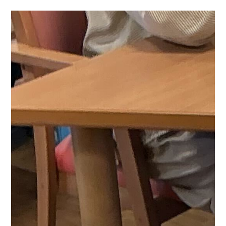
美肌効果、便秘解消、代謝アップなどの効果が期待され
るそうです。
寒い冬にあったかい甘酒を飲むイメージで
すが、夏バテや熱中症対策にも
効果的なんだそう😚
寒天
自体は砂糖なし、牛乳なしで甘酒の優しい甘さで
きな粉
とあんこで和風に仕上げてみました♪
普通のものよりゼ
ラチン少なめで柔らかくしたので、食べやすく好評でし
た！
昨日の晩から仕込んでおいて良かったです。夏にも
ぜひ作りたいなと思いました(
≧∀≦
)
まごころタウン静
岡 関連リンク
施設情報は
こちら
から 身元保証事業に
ついては
こちら
から
他の事業内容については
こちら
か
ら 採用情報は
こちら
から