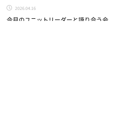
2026.04.16
今月のユニットリーダーと語り合う会
特別養護老人ホーム
施設長の野村です(^^)/
サムネイルの画像がテーマと違
い申し訳ありません。
こちらは先日のデイサービスで行
われた
「己書」
イベントの写真です。
毎月恒例となった
超人気？企画です。
先生は
字
・
絵
・
話
（進行）が上手な
三拍子揃った素晴らしい先生です☆
すらすらと模造紙に
下絵を描いてくださるので、別の日にデイサービスのご
利用者様と壁画作品として楽しく制作をさせていただい
ています。
今回の絵は
「こいのぼり」
もう５月なんです
ね…
さて、本日は題名の通り
「ユニットリーダーと語り
合う会」
、別名ユニットリーダー研修の日でした。
研修
と付いていますが、基本的にはテーマについてリーダー
さん同士で意見交換をしながら顔の見える関係性を深め