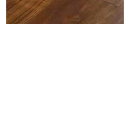
2025.05.30
楽器コレクション～11.12番街
特別養護老人ホーム
こんにちは！曽根です！本日は11.12番街の朝の様子を
お見せします。
庶務の職員の茶色いソプラノウクレレ、
茶色いアコースティックギター、そして私の赤いコンサ
ートウクレレと、白いソプラノウクレレ、ピンクのエレ
キギターです。
これでなんちゃってオーケストラの出来
上がりです！みなさん楽しそうに音を弾いていました。
今日の11.12番街のみなさんはとても元気です。
まごこ
ろタウン＊静岡でのお仕事に興味のある方は
コチラ
まで