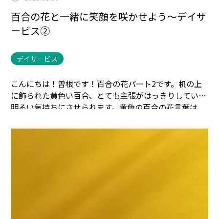
百合の花と一緒に笑顔を咲かせよう～デイサ
ービス②
デイサービス
こんにちは！曽根です！百合の花パート2です。
机の上
に飾られた黄色い百合、とても主張がはっきりしていて
明るい気持ちにさせられます。
黄色の百合の花言葉は、
陽気です！他にも意味はありますが、一般的には明るく
ポジティブな花言葉として知られています。
デイの廊下
には完成された紫陽花の花の山々と頂上に見える神社が
デイサービスの入り口を明るく彩っています。
まごころ
タウン＊静岡でのお仕事に興味のある方は
コチラ
まで
(^^♪