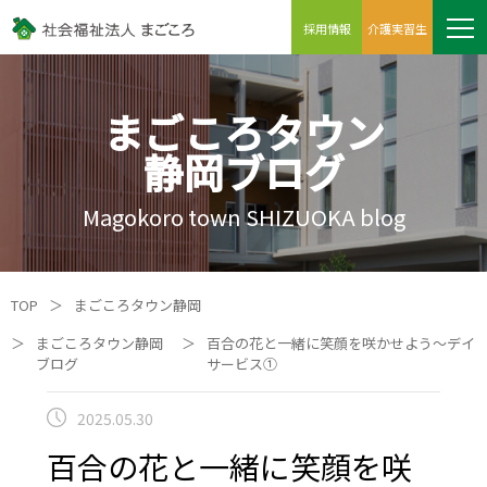
採用情報
介護実習生
まごころタウン
静岡ブログ
Magokoro town SHIZUOKA blog
TOP
＞
まごころタウン静岡
＞
まごころタウン静岡
＞
百合の花と一緒に笑顔を咲かせよう～デイ
ブログ
サービス①
2025.05.30
百合の花と一緒に笑顔を咲