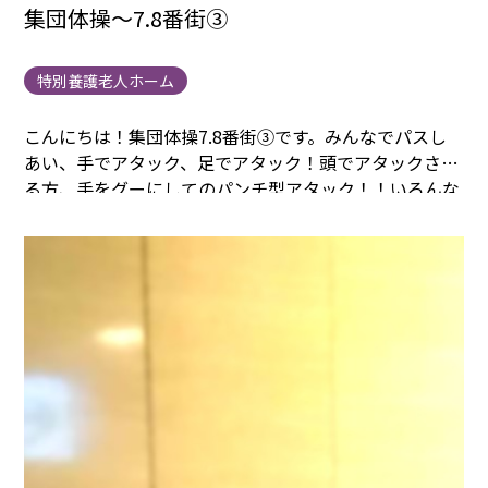
集団体操～7.8番街③
特別養護老人ホーム
こんにちは！集団体操7.8番街③です。
みんなでパスし
あい、手でアタック、足でアタック！
頭でアタックされ
る方、手をグーにしてのパンチ型アタック！！
いろんな
アタックが見られとても興味深いです。
とてもエキサイ
ティングな時間となりました。さらに、ウクレレ音楽体
操5曲をやってみなさんで歌を歌いました。
今日の7.8番
街のみなさんはとても元気です。
まごころタウン＊静岡
でのお仕事に興味のある方は
コチラ
まで(^^♪
まごころ
タウン＊静岡
曽根