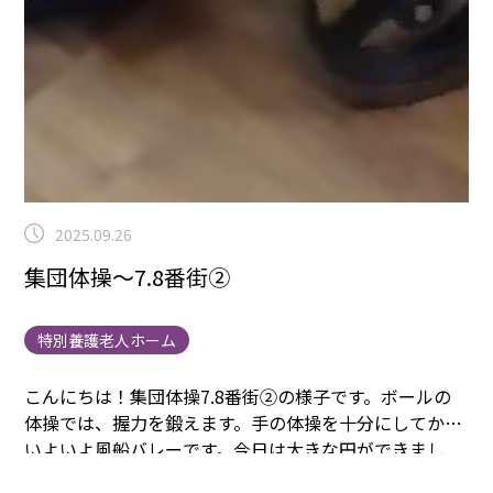
2025.09.26
集団体操～7.8番街②
特別養護老人ホーム
こんにちは！集団体操7.8番街②の様子です。
ボールの
体操では、握力を鍛えます。
手の体操を十分にしてから
いよいよ風船バレーです。
今日は大きな円ができまし
た！
③に続きます。
まごころタウン＊静岡でのお仕事に