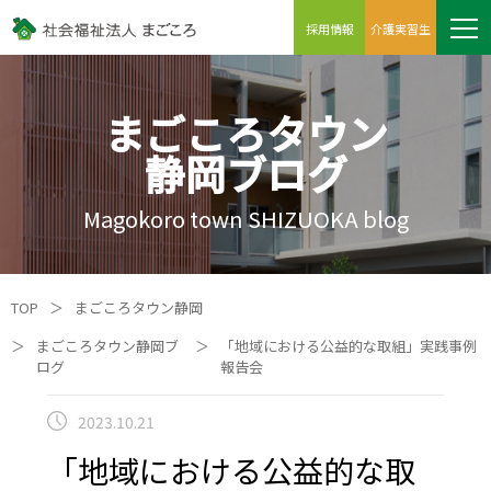
採用情報
介護実習生
まごころタウン
静岡ブログ
Magokoro town SHIZUOKA blog
TOP
＞
まごころタウン静岡
＞
まごころタウン静岡ブ
＞
「地域における公益的な取組」実践事例
ログ
報告会
2023.10.21
「地域における公益的な取