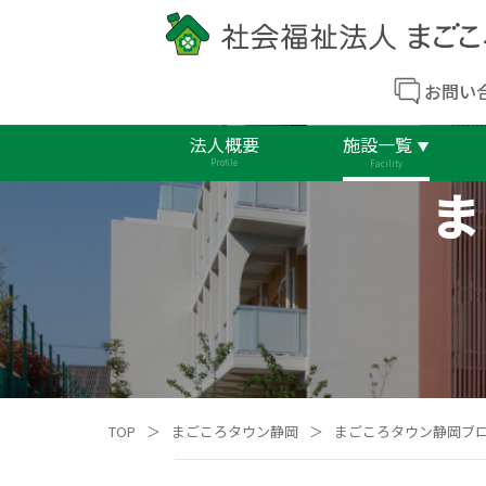
お問い
法人概要
施設一覧
Profile
Facility
ま
TOP
＞
まごころタウン静岡
＞
まごころタウン静岡ブ