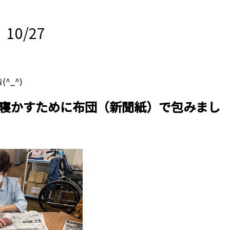
0/27
^_^)
寝かすために布団（新聞紙）で包みまし