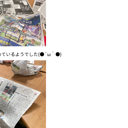
ているようでした(●´ω｀●)