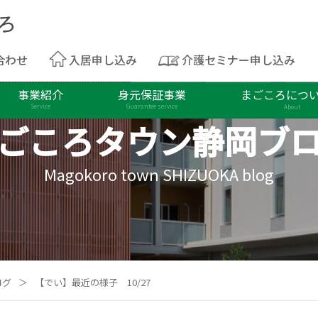
合わせ
入居申し込み
介護セミナー申し込み
事業紹介
身元保証事業
まごころにつ
Service
Guarantee service
About
ごころタウン
静岡ブ
Magokoro town SHIZUOKA blog
ログ
＞
【でい】最近の様子 10/27