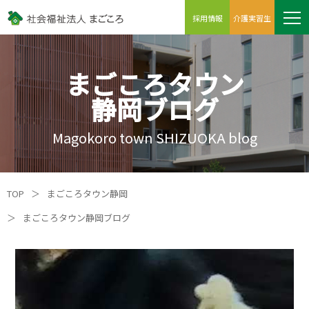
採用情報
介護実習生
まごころタウン
静岡ブログ
Magokoro town SHIZUOKA blog
TOP
＞
まごころタウン静岡
＞
まごころタウン静岡ブログ