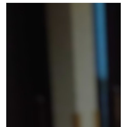
か後学のためにしっかりと味見します！私も味見させて
いただきました。口にほおばると、ふわっとココナッツ
の味が広がります。
スープを飲む終盤にココナッツの残
留が現れ、より一層味わい深くなります。
パート3に移
ります。
まごころタウン＊静岡でのお仕事に興味のある
方は
コチラ
まで(^^♪