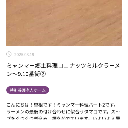
2025.03.19
ミャンマー郷土料理ココナッツミルクラーメ
ン～9.10番街②
特別養護老人ホーム
こんにちは！曽根です！ミャンマー料理パート2です。
ラーメンの最後の付け合わせに似合うタマゴです。
スー
プをぐつぐつ煮込み、麺を茹でています。
いよいよ入居
者様の元にラーメンが並びました。
職員の方もどんな味