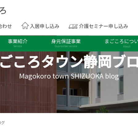
合わせ
入居申し込み
介護セミナー申し込み
事業紹介
身元保証事業
まごころにつ
Service
Guarantee service
About
ごころタウン
静岡ブ
Magokoro town SHIZUOKA blog
ログ