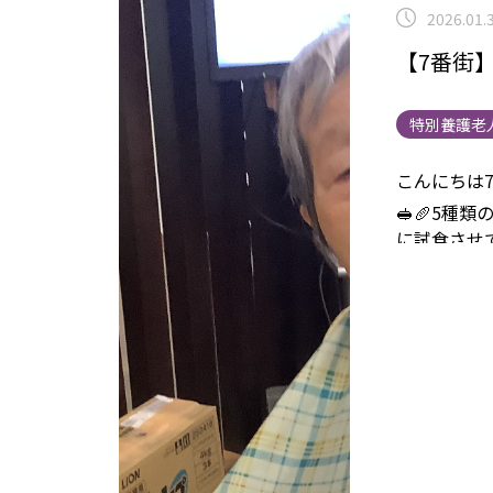
2026.01.
【7番街
特別養護老
こんにちは7
🥪🥖
5種類
に試食させ
すね🤤
ユニ
`)
実はサラ
したいです
事業につい
ら
から