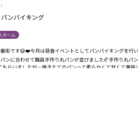
31
】パンバイキング
人ホーム
番街です😃❤️
今月は昼食イベントとしてパンバイキングを行
のパンに合わせて職員手作り丸パンが並びました🥐
手作り丸パ
てもらいましたが…焼きたてのパンって
柔らかくて甘くて美味
ットのリビングも焼きたての甘いパンの匂いがふんわりいい匂い(
ダとお汁も職員お手製です(≧∀≦)
また2月もイベント盛りだく
ね✊
まごころタウン静岡 関連リンク
施設情報は
こちら
から 
ては
こちら
から
他の事業内容については
こちら
から 採用情報