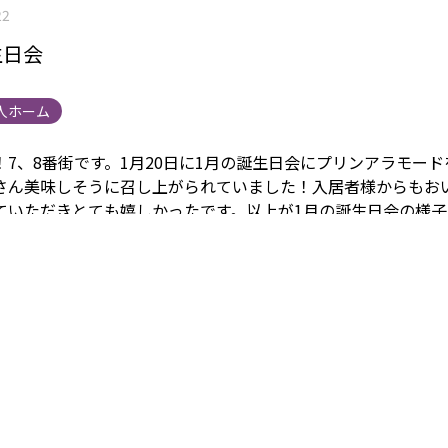
22
生日会
人ホーム
！7、8番街です。
1月20日に1月の誕生日会にプリンアラモード
さん美味しそうに召し上がられていました！
入居者様からもお
ていただきとても嬉しかったです。
以上が1月の誕生日会の様子