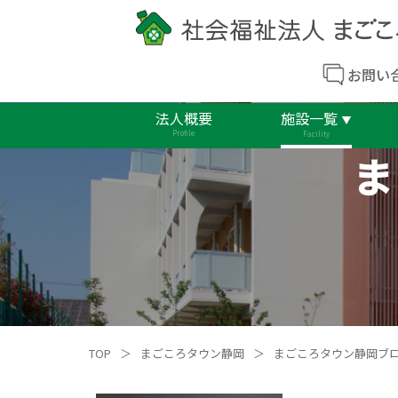
お問い
法人概要
施設一覧
Profile
Facility
ま
TOP
＞
まごころタウン静岡
＞
まごころタウン静岡ブ