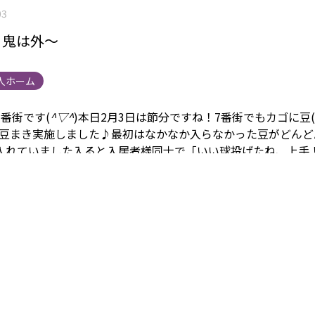
03
】鬼は外〜
人ホーム
番街です(
^▽^
)本日2月3日は節分ですね！
7番街でもカゴに豆
る豆まき実施しました♪
最初はなかなか入らなかった豆がどんど
入れていました
入ると入居者様同士で「いい球投げたね、上手
ました
鬼のお面を被った方の写真もいい笑顔だったのでアップ
治して無事気持ちいい一年にしたいです(((o(
ﾟ▽ﾟ
)o)))
まごこ
連リンク
施設情報は
こちら
から 身元保証事業については
こち
容については
こちら
から 採用情報は
こちら
から