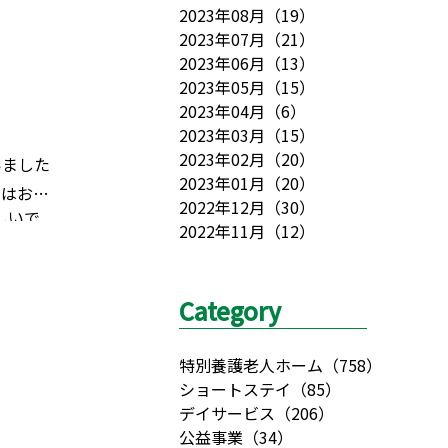
2023年08月
（
19
）
2023年07月
（
21
）
2023年06月
（
13
）
2023年05月
（
15
）
2023年04月
（
6
）
2023年03月
（
15
）
2023年02月
（
20
）
いました
2023年01月
（
20
）
ンはお先
2022年12月
（
30
）
しいで
2022年11月
（
12
）
*´-
さんに
身元保証
Category
は
こち
特別養護老人ホーム
（
758
）
ショートステイ
（
85
）
デイサービス
（
206
）
公益事業
（
34
）