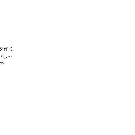
を作り
いしか
でし