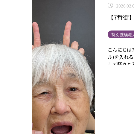
2026.02.
【7番街
特別養護老
こんにちは7
ル)を入れ
して軽々と
めあってい
(⌒▽⌒)
鬼退
ン静岡 関
他の事業内