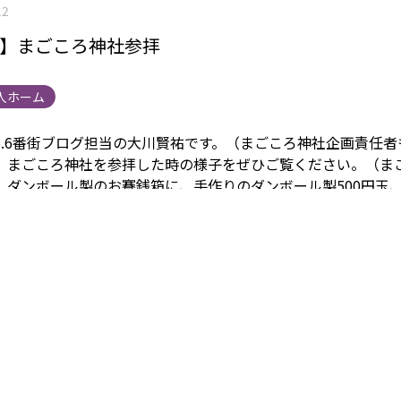
12
番街】まごころ神社参拝
人ホーム
5.6番街ブログ担当の大川賢祐です。（まごころ神社企画責任者
、まごころ神社を参拝した時の様子をぜひご覧ください。
（ま
）
ダンボール製のお賽銭箱に、手作りのダンボール製500円玉
み：ほんつぼすず）のような鈴（紐は鈴緒を模した編み紐）を
デイサービスの皆様が日中のレクリエーション時間に先述の物
画用紙絵馬に至るまで数多くの物品の制作に携わって下さいま
は、参拝日のおやつ代わりにたこ焼き（中身はエビ、チーズ、
内2個）が提供されました。屋台の食べ物は神社参拝の醍醐味で
神社の出入り口にも段ボールで鳥居を制作し、雰囲気は出せた
が出たY様は大吉が出るまで引き続けたようです。
2026年も笑
すように☺今年もどうぞよろしくお願い致します。
まごころタ
ンク
施設情報は
こちら
から 身元保証事業については
こちら
か
ついては
こちら
から 採用情報は
こちら
から