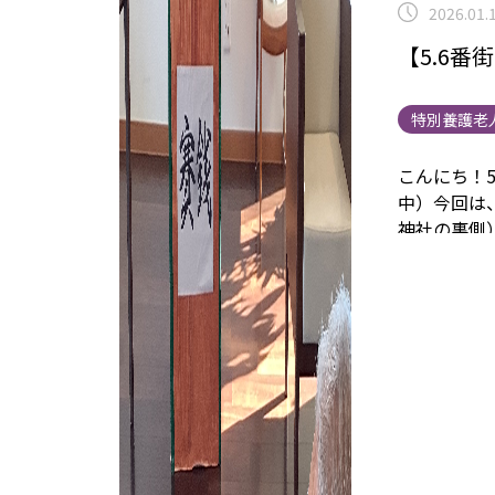
2026.01.
【5.6
特別養護老
こんにち！
中）
今回は
神社の裏側
本坪錫（読
した。
主に
おみくじ、
特養部門で
ンの3種の
ますよね！
御神籤で凶
年になりま
岡 関連リ
事業内容に