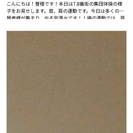
こんにちは！曽根です！本日は7.8番街の集団体操の様
子をお見せします。
首、肩の運動です。今日は多くの入
居者様が集まり、やる気満々です！！
棒の運動では、肩
をポンポンポン！
みなさん丁度良い肩たたきになります
ね！
パート2に移ります。
まごころタウン＊静岡でのお
仕事に興味のある方は
コチラ
まで(^^♪