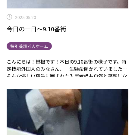
2025.05.20
今日の一日～9.10番街
特別養護老人ホーム
こんにちは！曽根です！本日の9.10番街の様子です。
特
定技能外国人のみなさん、一生懸命働かれていました。
そんな優しい職員に囲まれた入居者様も自然と笑顔にな
ります。
ちょうどおやつの時間だったようです。ポンデ
リングのドーナツです。
今日の9.10番街の皆さんはとて
も元気です。
まごころタウン＊静岡でのお仕事に興味の
ある方は
コチラ
まで(^^♪