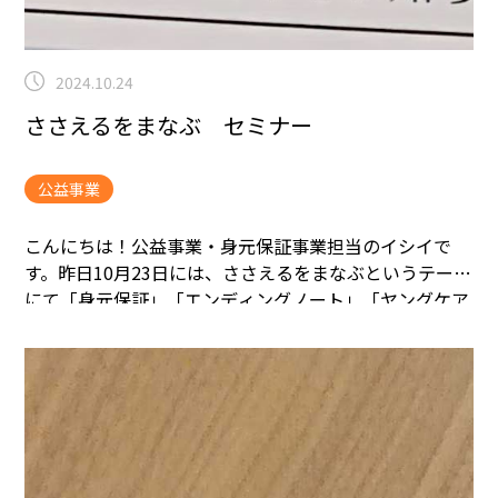
2024.10.24
ささえるをまなぶ セミナー
公益事業
こんにちは！
公益事業・身元保証事業担当のイシイで
す。
昨日10月23日には、ささえるをまなぶというテーマ
にて「身元保証」「エンディングノート」「ヤングケア
ラー」についての勉強会が行われました。
大変ありがた
いことに、静岡市終活支援優良事業者として「身元保
証」についての講座の方を担当をさせて頂きました！
今
の家族情勢の変化、具体的なサービスについて、事業者
によっての違いなどを中心にお話しの方をさせて頂きま
した。
その他、ヤングケアラーについては今まで個人的
にもあまり経験がなく、初めて聞く事ばかりではありま