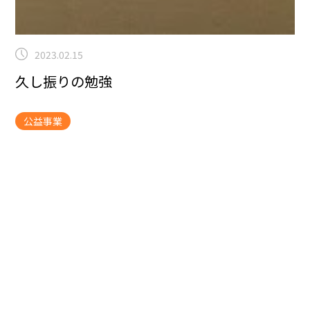
2023.02.15
久し振りの勉強
公益事業
こんにちは
まごころタウン静岡のホームページを拝見し
て頂きありがとう御座います。
御縁あって4月より社会
福祉法人が運営する「身元保証事業」に関わらせて頂く
ことになりました。
その関係で「少額短期募集人」とい
う資格取得の勉強を行い先日試験があり合格しました。
こちらがテキストです。
身元保証って何なん何だろ
う。。。。
身寄りのないお一人暮らしの方が「入院す
る」「入所する」
その際に保証人をつけ家族の代理とし
て支援する。
身寄りのないお一人暮らしの方が「他界す
る」
その後、家の処分は？財産の処分は？家族の代理と