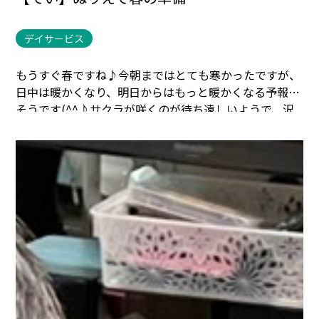
デイサービス
もうすぐ春ですね♪
今朝まではとても寒かったですが、
日中は暖かくなり、明日からはもっと暖かくなる予報だ
そうです(^^♪
サクラが咲くのが待ち遠しいようで、沢
山サクラの塗り絵を抱え込んでいます。
薄い色だからソ
メイヨシノでしょうか？
送迎時には濃いピンクの河津桜
が咲いていました(
´ω｀
)
これからは送迎時の景色も楽し
みの一つになりそうです☆