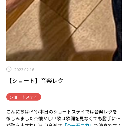
2023.02.16
【ショート】音楽レク
ショートステイ
こんにちは(^^)/
本日のショートステイでは音楽レクを
愉しみました☆
懐かしい歌は歌詞を見なくても勝手に口
が動きますね(
´ω｀
)
音楽は
「ハーモニカ」
で演奏です♪