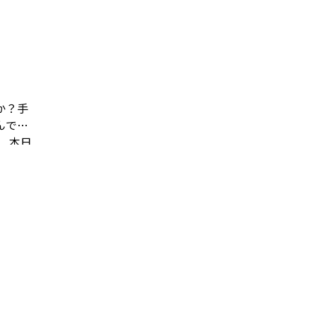
か？手
んで
、本日
いよう
●＾o