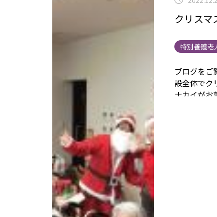
クリスマ
特別養護老
ブログをご覧の
設全体でクリ
ナカイがお
ひとつ選ん
ね...」なん
がらもあた
山写真を撮
も迷いました
楽しく素敵