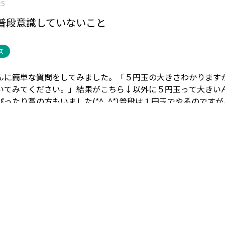
25
普段意識していないこと
ス
んに簡単な質問をしてみました。
「５円玉の大きさわかります
いてみてください。」
結果がこちら↓
以外に５円玉って大きい
ったり賞の方もいました(*^_^*)
普段は１円玉でやるのですが
越して
「ご縁玉」
(^^♪
意外と硬貨の大きさって意識されていな
りお札が好きなので(笑)
気になる方は様々な硬貨でお試しあれ（