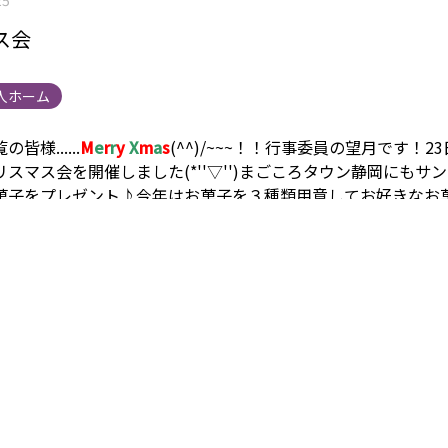
ス会
人ホーム
皆様......
M
e
r
r
y
X
m
a
s
(^^)/~~~！！
行事委員の望月です！23
スマス会を開催しました(*''▽'')
まごころタウン静岡にもサン
菓子をプレゼント♪
今年はお菓子を３種類用意してお好きなお
でいただきました。
皆様「チョコレートもいいしマドレーヌも
て真剣に選ばれています(=ﾟωﾟ)ﾉ
突然現れたサンタとトナカイに
たかい雰囲気の中でクリスマスのイベントを楽しんで頂きまし
ったのですがどれもいい笑顔の写真で...！どの写真を載せよう
(￣▽￣;)
クリスマスの歌を流したり、お菓子をみんなで食べ
なまごころタウン静岡のクリスマス会でしたヾ(≧▽≦)ﾉ☆彡