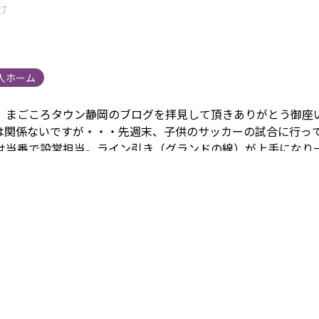
27
人ホーム
。
まごころタウン静岡のブログを拝見して頂きありがとう御座
は関係ないですが・・・
先週末、子供のサッカーの試合に行っ
は当番で設営担当。
ライン引き（グランドの線）が上手になり
備が出来るようになりました。
2月には県大会に出場します。
最
カー応援です。
田中