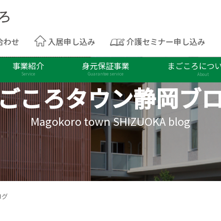
合わせ
入居申し込み
介護セミナー申し込み
事業紹介
身元保証事業
まごころにつ
Service
Guarantee service
About
ごころタウン
静岡ブ
Magokoro town SHIZUOKA blog
ログ