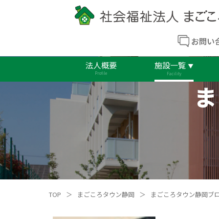
お問い
法人概要
施設一覧
Profile
Facility
ま
TOP
＞
まごころタウン静岡
＞
まごころタウン静岡ブ