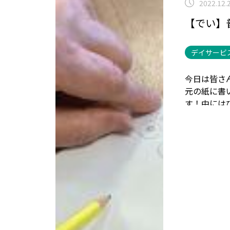
2022.12.
【でい】
デイサービ
今日は皆さ
元の紙に書
す！
中にはぴ
は初詣を見
です。
やは
＾●）