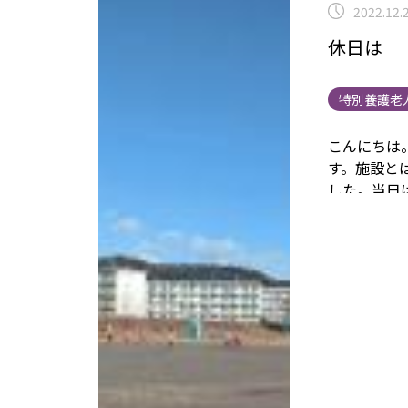
2022.12.
休日は
特別養護老
こんにちは
す。
施設と
した。
当日
グランド準
しみはサッ