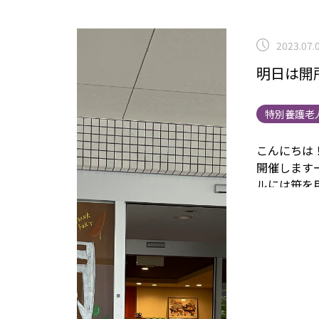
2023.07.
明日は開
特別養護老
こんにちは
開催します
ルには笹を
した☆
明日
しみに！