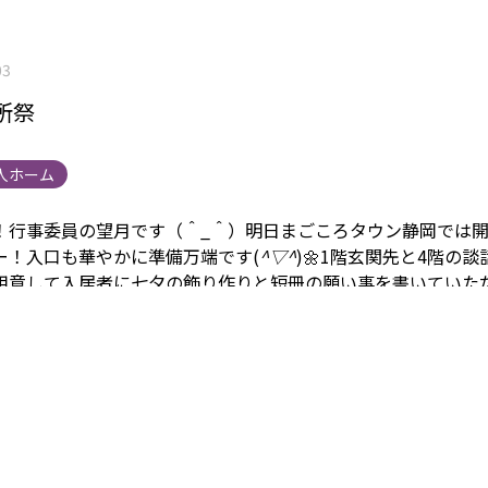
03
所祭
人ホーム
！行事委員の望月です（＾_＾）
明日まごころタウン静岡では
ー！
入口も華やかに準備万端です(
^▽^
)🌼
1階玄関先と4階の談
用意して入居者に七夕の飾り作りと短冊の願い事を書いていた
はいよいよ開所祭！
また明日の様子もブログにアップしますの