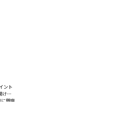
イント
開けよ
前に銀座
がら皆
にカッ
なかな
いただ