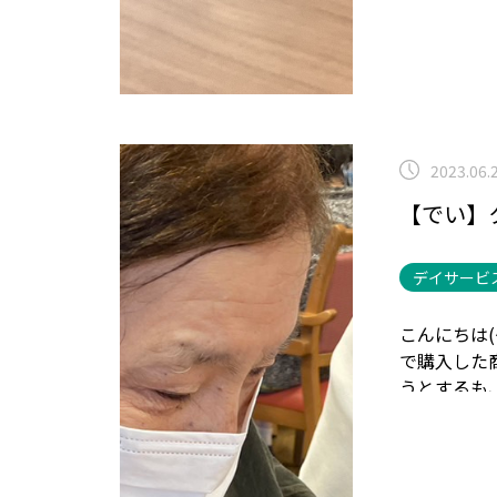
2023.06.
【でい】
デイサービ
こんにちは(^
で購入した
うとするも
がつくとこ
で決めました
トして提供さ
か難しかっ