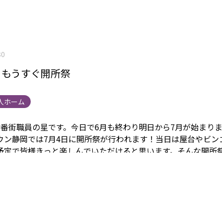
30
】もうすぐ開所祭
人ホーム
8番街職員の星です。今日で6月も終わり明日から7月が始まり
ウン静岡では7月4日に開所祭が行われます！当日は屋台やビン
予定で皆様きっと楽しんでいただけると思います。
そんな開所
様に飾りを作るお手伝いをお願いしました。折り紙をちぎって
....まだ完成途中ですが何となく何を作ったか分かりますでし
振る舞われる予定なのでお楽しみに！