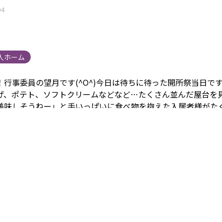
04
人ホーム
！行事委員の望月です(^O^)今日は待ちに待った開所祭当日で
げ、ポテト、ソフトクリームなどなど…たくさん並んだ屋台を
美味しそうねー」と手いっぱいに食べ物を抱えた入居者様がた
いました(
^
^*)
フランクフルトを美味しそうにかじっていらっし
特別にビールも用意していたのでお酒を飲む方はキンキンに冷
しそうに飲んでいらっしゃっいました。
午後はレクリエーショ
対抗のビンゴ大会を行いました。
またその様子もブログにアッ
どこの番街が商品をゲットしたのか…お楽しみに(￣▽￣)‼︎
今年
ンティアさんも参加してくださり去年よりも大きい規模での開
来年も楽しい開所祭が開けますように‼︎