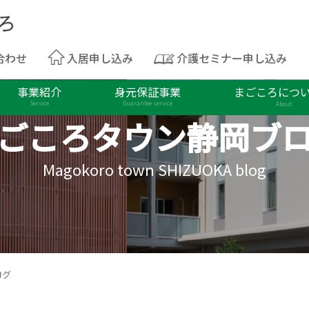
合わせ
入居申し込み
介護セミナー申し込み
事業紹介
身元保証事業
まごころにつ
Service
Guarantee service
About
ごころタウン
静岡ブ
Magokoro town SHIZUOKA blog
ログ