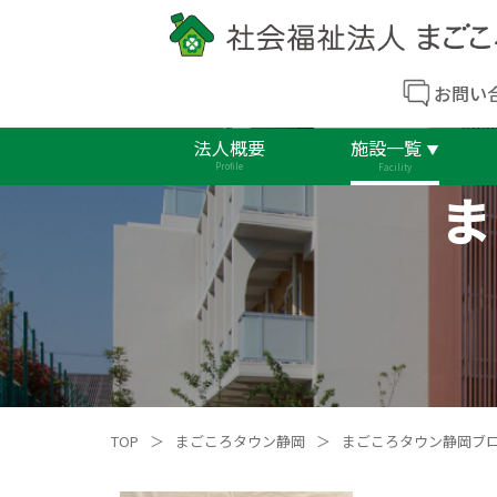
お問い
法人概要
施設一覧
Profile
Facility
ま
TOP
＞
まごころタウン静岡
＞
まごころタウン静岡ブ