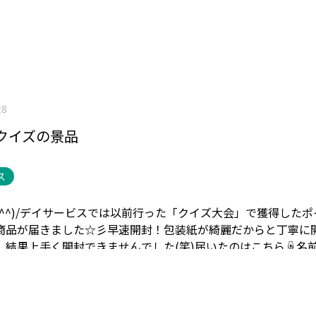
28
クイズの景品
ス
^)/
デイサービスでは以前行った「クイズ大会」で獲得したポ
商品が届きました☆彡
早速開封！
包装紙が綺麗だからと丁寧に
、結果上手く開封できませんでした(笑)
届いたのはこちら☟
名
ろの「フルーツ羊羹」です☆
パソコンの画面とにらめっこしな
が、思ったよりも小さい…(^-^;
それでも全員に行き渡るよう
せていただきました(^^)
味当てクイズをしながらでしたが、
たようです。
それでも「美味しいよ！」と喜んで召し上がって