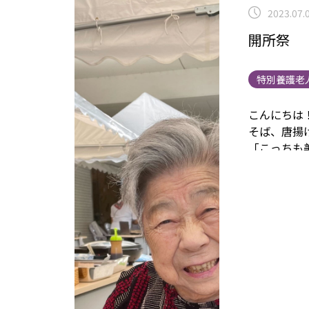
2023.07.
開所祭
特別養護老
こんにちは
そば、唐揚
「こっちも
いらっしゃ
す！
今日は
ールを美味
てユニット
ですので、
祭は、ボラ
りました！