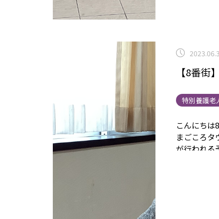
2023.06.
【8番街
特別養護老
こんにちは
まごころタ
が行われる
けて入居者
にはる作業.
当日屋台で