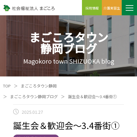
採用情報
介護実習生
まごころタウン
静岡ブログ
Magokoro town SHIZUOKA blog
TOP
＞
まごころタウン静岡
＞
まごころタウン静岡ブログ
＞
誕生会＆歓迎会～3.4番街①
2025.01.27
誕生会＆歓迎会～3.4番街①