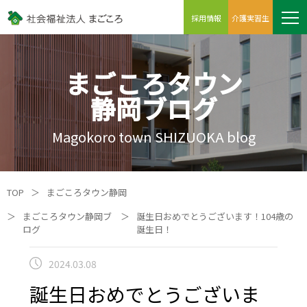
採用情報
介護実習生
まごころタウン
静岡ブログ
Magokoro town SHIZUOKA blog
TOP
＞
まごころタウン静岡
＞
まごころタウン静岡ブ
＞
誕生日おめでとうございます！104歳の
ログ
誕生日！
2024.03.08
誕生日おめでとうございま