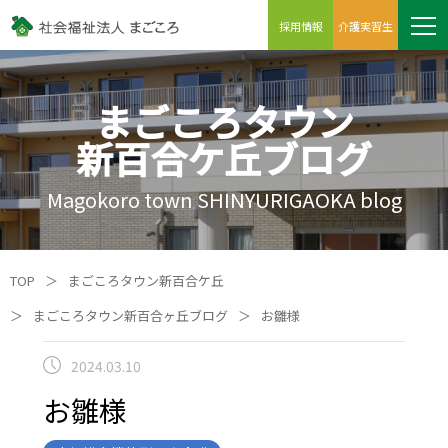
採用情報
介護実習生
まごころタウン
新百合ケ丘ブログ
Magokoro town SHINYURIGAOKA blog
TOP
＞
まごころタウン新百合ケ丘
＞
まごころタウン新百合ヶ丘ブログ
＞
お雛様
2024.03.10
お雛様