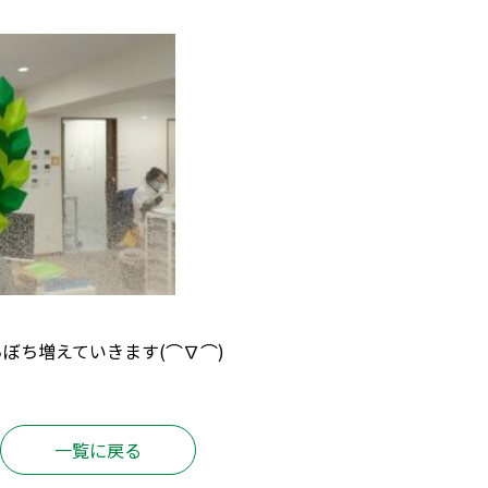
ぼち増えていきます(⌒∇⌒)
一覧に戻る