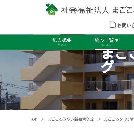
お問い
法人概要
施設一覧
まご
Profile
Facility
グ
TOP
＞
まごころタウン新百合ケ丘
＞
まごころタウン