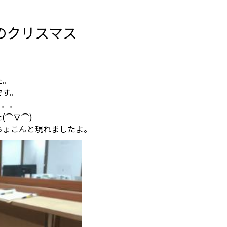
のクリスマス
た。
です。
日。。
(⌒∇⌒)
ちょこんと現れましたよ。