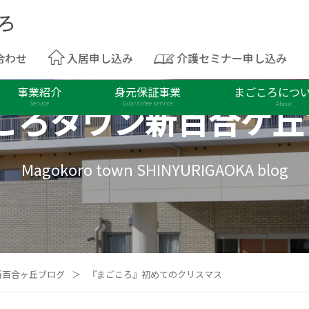
合わせ
入居申し込み
介護セミナー申し込み
事業紹介
身元保証事業
まごころにつ
ころタウン
新百合ケ丘
Service
Guarantee service
About
Magokoro town SHINYURIGAOKA blog
新百合ヶ丘ブログ
＞
『まごころ』初めてのクリスマス