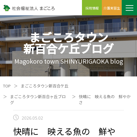
採用情報
介護実習生
まごころタウン
新百合ケ丘ブログ
Magokoro town SHINYURIGAOKA blog
TOP
＞
まごころタウン新百合ケ丘
＞
まごころタウン新百合ヶ丘ブロ
＞
快晴に 映える魚の 鮮やか
グ
さ
2026.05.02
快晴に 映える魚の 鮮や