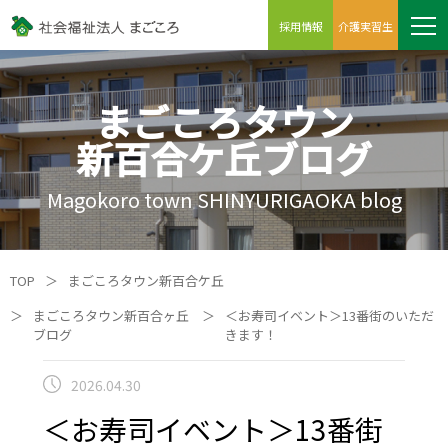
採用情報
介護実習生
まごころタウン
新百合ケ丘ブログ
Magokoro town SHINYURIGAOKA blog
TOP
＞
まごころタウン新百合ケ丘
＞
まごころタウン新百合ヶ丘
＞
＜お寿司イベント＞13番街のいただ
ブログ
きます！
2026.04.30
＜お寿司イベント＞13番街