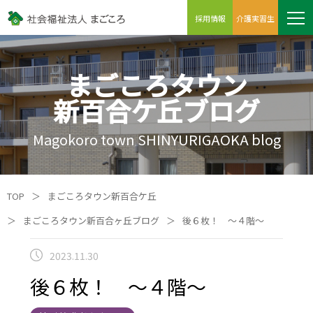
採用情報
介護実習生
まごころタウン
新百合ケ丘ブログ
Magokoro town SHINYURIGAOKA blog
TOP
＞
まごころタウン新百合ケ丘
＞
まごころタウン新百合ヶ丘ブログ
＞
後６枚！ ～４階～
2023.11.30
後６枚！ ～４階～