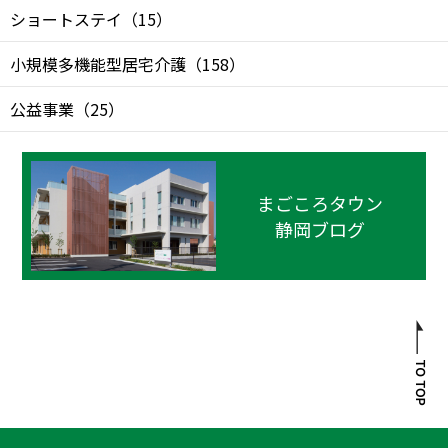
ショートステイ
（
15
）
小規模多機能型居宅介護
（
158
）
公益事業
（
25
）
まごころタウン
静岡ブログ