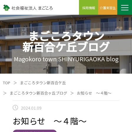
採用情報
介護実習生
まごころタウン
新百合ケ丘ブログ
Magokoro town SHINYURIGAOKA blog
TOP
＞
まごころタウン新百合ケ丘
＞
まごころタウン新百合ヶ丘ブログ
＞
お知らせ ～４階～
2024.01.09
お知らせ ～４階～