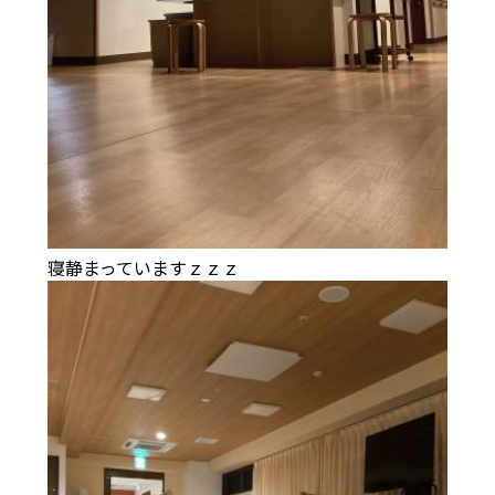
寝静まっていますｚｚｚ