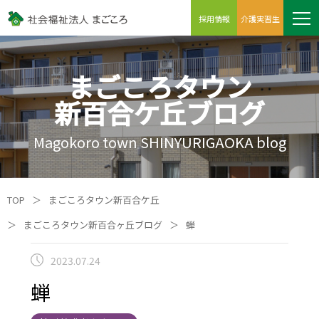
採用情報
介護実習生
まごころタウン
新百合ケ丘ブログ
Magokoro town SHINYURIGAOKA blog
TOP
＞
まごころタウン新百合ケ丘
＞
まごころタウン新百合ヶ丘ブログ
＞
蝉
2023.07.24
蝉