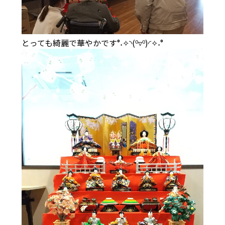
とっても綺麗で華やかです°˖✧◝(⁰▿⁰)◜✧˖°