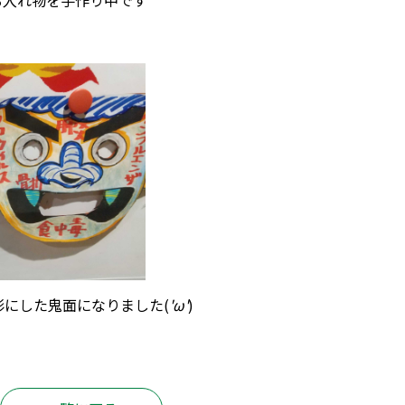
にした鬼面になりました(
'ω'
)
！