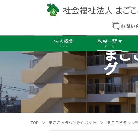
お問い
法人概要
施設一覧
まご
Profile
Facility
グ
TOP
＞
まごころタウン新百合ケ丘
＞
まごころタウン