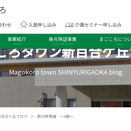
合わせ
入居申し込み
介護セミナー申し込み
事業紹介
身元保証事業
まごころにつ
ころタウン
新百合ケ丘
Service
Guarantee service
About
Magokoro town SHINYURIGAOKA blog
新百合ヶ丘ブログ
＞
節分祭準備 ～4階～