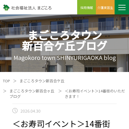
採用情報
介護実習生
まごころタウン
新百合ケ丘ブログ
Magokoro town SHINYURIGAOKA blog
TOP
＞
まごころタウン新百合ケ丘
＞
まごころタウン新百合ヶ丘
＞
＜お寿司イベント＞14番街のいただ
ブログ
きます！
2026.04.30
＜お寿司イベント＞14番街