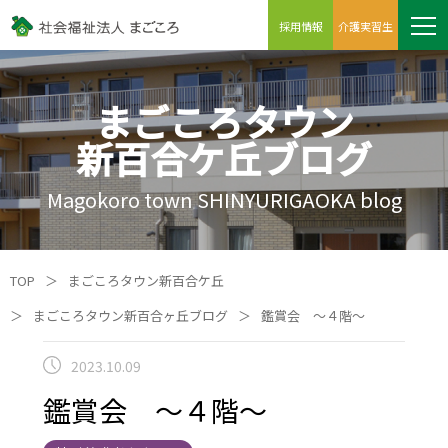
採用情報
介護実習生
まごころタウン
新百合ケ丘ブログ
Magokoro town SHINYURIGAOKA blog
TOP
＞
まごころタウン新百合ケ丘
＞
まごころタウン新百合ヶ丘ブログ
＞
鑑賞会 ～４階～
2023.10.09
鑑賞会 ～４階～