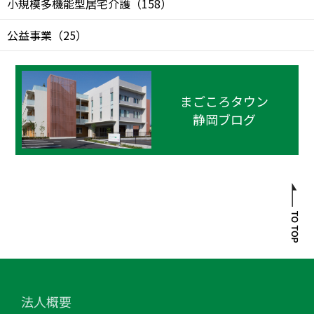
小規模多機能型居宅介護
（
158
）
公益事業
（
25
）
まごころタウン
静岡ブログ
法人概要