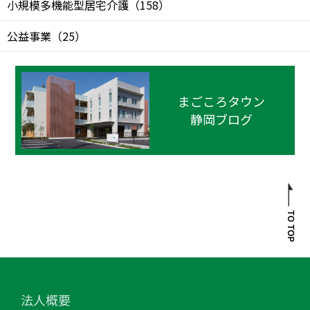
小規模多機能型居宅介護
（
158
）
公益事業
（
25
）
まごころタウン
静岡ブログ
法人概要