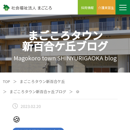
採用情報
介護実習生
まごころタウン
新百合ケ丘ブログ
Magokoro town SHINYURIGAOKA blog
TOP
＞
まごころタウン新百合ケ丘
＞
まごころタウン新百合ヶ丘ブログ
＞
🍪
2023.02.20
🍪