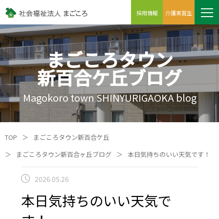
採用情報
介護実習生
まごころタウン
新百合ケ丘ブログ
Magokoro town SHINYURIGAOKA blog
TOP
＞
まごころタウン新百合ケ丘
＞
まごころタウン新百合ヶ丘ブログ
＞
本日気持ちのいい天気です！
2026.05.26
本日気持ちのいい天気で