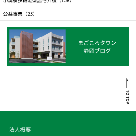
小規模多機能型居宅介護
（
158
）
公益事業
（
25
）
まごころタウン
静岡ブログ
法人概要