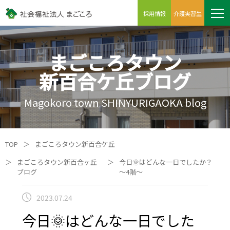
採用情報
介護実習生
まごころタウン
新百合ケ丘ブログ
Magokoro town SHINYURIGAOKA blog
TOP
＞
まごころタウン新百合ケ丘
＞
まごころタウン新百合ヶ丘
＞
今日🌞はどんな一日でしたか？
ブログ
～4階～
2023.07.24
今日🌞はどんな一日でした