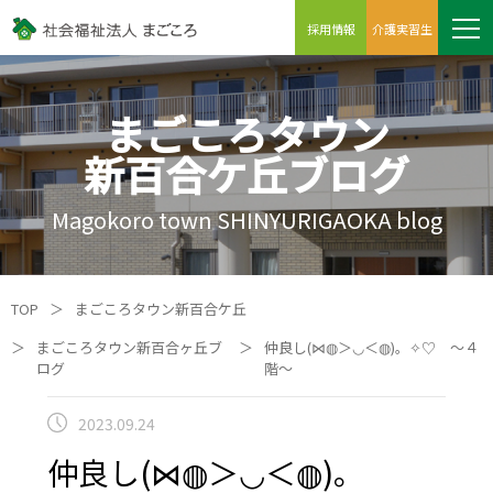
採用情報
介護実習生
まごころタウン
新百合ケ丘ブログ
Magokoro town SHINYURIGAOKA blog
TOP
＞
まごころタウン新百合ケ丘
＞
まごころタウン新百合ヶ丘ブ
＞
仲良し(⋈◍＞◡＜◍)。✧♡ ～４
ログ
階～
2023.09.24
仲良し(⋈◍＞◡＜◍)。