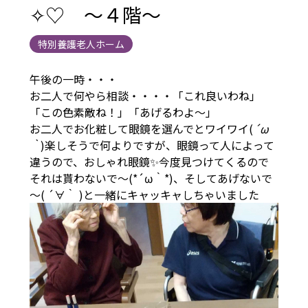
✧♡ ～４階～
特別養護老人ホーム
午後の一時・・・
お二人で何やら相談・・・・「これ良いわね」
「この色素敵ね！」「あげるわよ～」
お二人でお化粧して眼鏡を選んでとワイワイ(
´ω
｀
)楽しそうで何よりですが、眼鏡って人によって
違うので、おしゃれ眼鏡✨今度見つけてくるので
それは貰わないで～(*´ω｀*)、そしてあげないで
～( ´∀｀ )と一緒にキャッキャしちゃいました